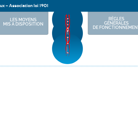
ux – Association loi 1901
RÈGLES
LES MOYENS
GÉNÉRALES
MIS A DISPOSITION
DE FONCTIONNEMEN